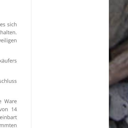
es sich
halten.
eiligen
äufers
schluss
ie Ware
 von 14
einbart
timmten