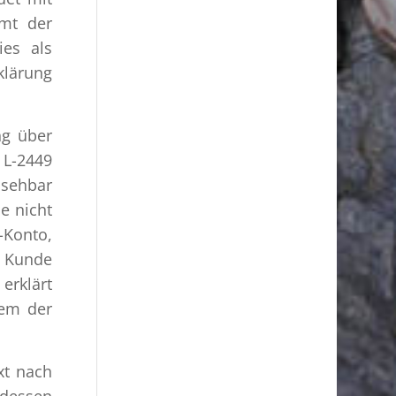
mt der
ies als
klärung
ng über
 L-2449
nsehbar
e nicht
-Konto,
 Kunde
erklärt
dem der
xt nach
 dessen