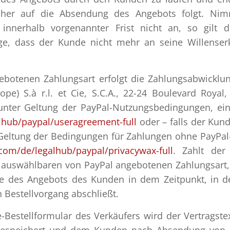
cher auf die Absendung des Angebots folgt. Nim
nnerhalb vorgenannter Frist nicht an, so gilt d
e, dass der Kunde nicht mehr an seine Willenser
botenen Zahlungsart erfolgt die Zahlungsabwicklu
ope) S.à r.l. et Cie, S.C.A., 22-24 Boulevard Royal,
 unter Geltung der PayPal-Nutzungsbedingungen, ei
lhub
/paypal
/useragreement-full
oder – falls der Kund
 Geltung der Bedingungen für Zahlungen ohne PayPal
.com
/de
/legalhub
/paypal
/privacywax-full
. Zahlt der
g auswählbaren von PayPal angebotenen Zahlungsart, 
me des Angebots des Kunden in dem Zeitpunkt, in 
 Bestellvorgang abschließt.
-Bestellformular des Verkäufers wird der Vertragste
 gespeichert und dem Kunden nach Absendung von