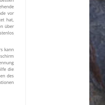
gehende
nde vor
et hat,
en über
stenlos
rs kann
schirm
kennung
lfe die
men des
ktionen