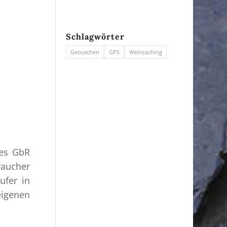
Schlagwörter
Geocachen
GPS
Weincaching
res GbR
raucher
ufer in
eigenen