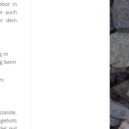
ebot in
ot auch
ber dem
g in
ng beim
im
stande,
ngebots
det mit