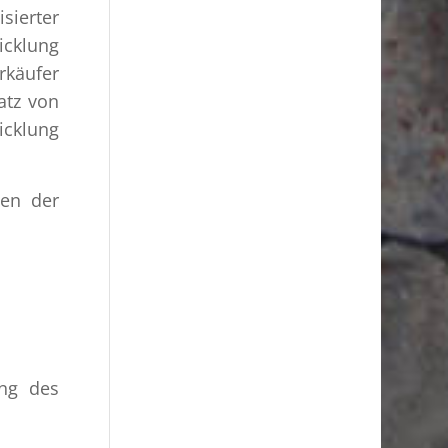
sierter
icklung
rkäufer
atz von
icklung
den der
ung des