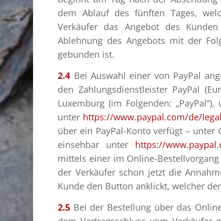
dem Ablauf des fünften Tages, wel
Verkäufer das Angebot des Kunden i
Ablehnung des Angebots mit der Folg
gebunden ist.
2.4
Bei Auswahl einer von PayPal ange
den Zahlungsdienstleister PayPal (Eur
Luxemburg (im Folgenden: „PayPal“),
unter
https://www.paypal.com
/de
/lega
über ein PayPal-Konto verfügt – unter
einsehbar unter
https://www.paypal
mittels einer im Online-Bestellvorgan
der Verkäufer schon jetzt die Annah
Kunde den Button anklickt, welcher den
2.5
Bei der Bestellung über das Online
dem Vertragsschluss vom Verkäufer