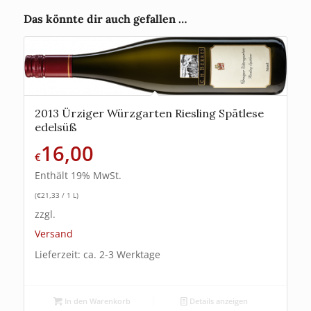
Das könnte dir auch gefallen …
2013 Ürziger Würzgarten Riesling Spätlese
edelsüß
16,00
€
Enthält 19% MwSt.
(
€
21,33
/ 1 L)
zzgl.
Versand
Lieferzeit: ca. 2-3 Werktage
In den Warenkorb
Details anzeigen