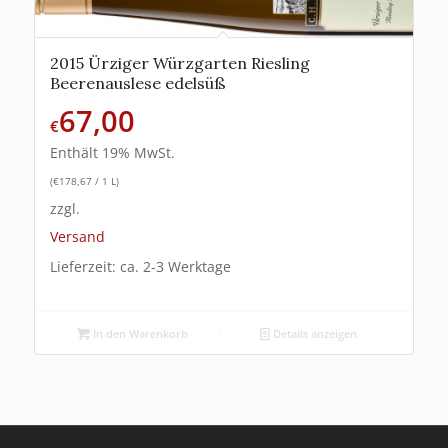
2015 Ürziger Würzgarten Riesling
Beerenauslese edelsüß
67,00
€
Enthält 19% MwSt.
(
€
178,67
/ 1 L)
zzgl.
Versand
Lieferzeit: ca. 2-3 Werktage
In den Warenkorb
Details anzeigen