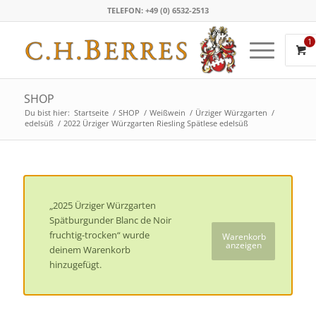
TELEFON: +49 (0) 6532-2513
1
SHOP
Du bist hier:
Startseite
/
SHOP
/
Weißwein
/
Ürziger Würzgarten
/
edelsüß
/
2022 Ürziger Würzgarten Riesling Spätlese edelsüß
„2025 Ürziger Würzgarten
Spätburgunder Blanc de Noir
fruchtig-trocken“ wurde
Warenkorb
anzeigen
deinem Warenkorb
hinzugefügt.