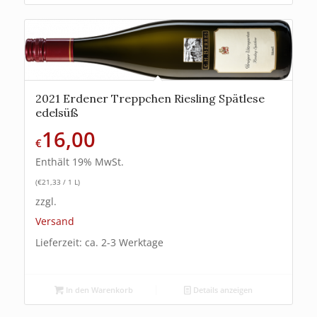
2021 Erdener Treppchen Riesling Spätlese
edelsüß
16,00
€
Enthält 19% MwSt.
(
€
21,33
/ 1 L)
zzgl.
Versand
Lieferzeit: ca. 2-3 Werktage
In den Warenkorb
Details anzeigen