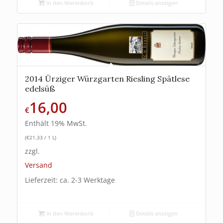
In den Warenkorb
Details anzeigen
2014 Ürziger Würzgarten Riesling Spätlese
edelsüß
16,00
€
Enthält 19% MwSt.
(
€
21,33
/ 1 L)
zzgl.
Versand
Lieferzeit: ca. 2-3 Werktage
In den Warenkorb
Details anzeigen