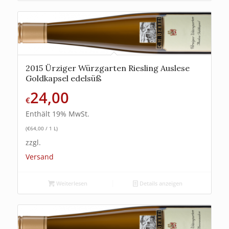
2015 Ürziger Würzgarten Riesling Auslese
Goldkapsel edelsüß
24,00
€
Enthält 19% MwSt.
(
€
64,00
/ 1 L)
zzgl.
Versand
Weiterlesen
Details anzeigen