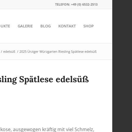
TELEFON: +49 (0) 6532-2513
UKTE
GALERIE
BLOG
KONTAKT
SHOP
/
edelsüß
/
2025 Ürziger Würzgarten Riesling Spätlese edelsüß
ling Spätlese edelsüß
kose, ausgewogen kräftig mit viel Schmelz,