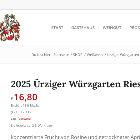
START
GÄSTEHAUS
WEINGUT
PROD
Du bist hier:
Startseite
/
SHOP
/
Weißwein
/
Ürziger Würzgarten
2025 Ürziger Würzgarten Ries
16,80
€
Enthält 19% MwSt.
(
€
21,33
/ 1 L)
zzgl.
Versand
Lieferzeit: ca. 2-3 Werktage
konzentrierte Frucht von Rosine und getrockneter Apri