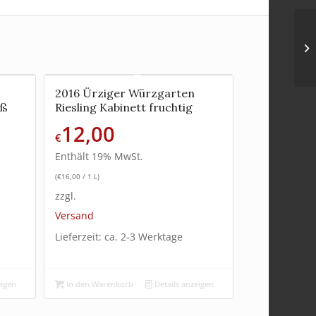
2016 Ürziger Würzgarten
üß
Riesling Kabinett fruchtig
12,00
€
Enthält 19% MwSt.
(
€
16,00
/ 1 L)
zzgl.
Versand
Lieferzeit: ca. 2-3 Werktage
eigen
In den Warenkorb
Details anzeigen