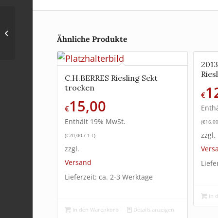
2025 Ürziger
Würzgarten Riesling
Ähnliche Produkte
Kabinett fruchtig
2013
Ries
C.H.BERRES Riesling Sekt
trocken
1
€
15,00
Enth
€
Enthält 19% MwSt.
(
€
16,0
zzgl.
(
€
20,00
/ 1 L)
zzgl.
Vers
Versand
Liefe
Lieferzeit: ca. 2-3 Werktage
In 
In den Warenkorb
Details anzeigen