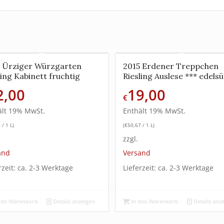
 Ürziger Würzgarten
2015 Erdener Treppchen
ling Kabinett fruchtig
Riesling Auslese *** edels
2,00
19,00
€
ält 19% MwSt.
Enthält 19% MwSt.
0
/ 1 L)
(
€
50,67
/ 1 L)
zzgl.
and
Versand
rzeit: ca. 2-3 Werktage
Lieferzeit: ca. 2-3 Werktage
den Warenkorb
Details anzeigen
In den Warenkorb
Details anz