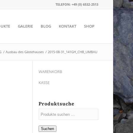
TELEFON: +49 (0) 6532-2513
UKTE
GALERIE
BLOG
KONTAKT
SHOP
G
/
Ausbau des Gästehauses
/
2015-08-31_141GH_CHB_UMBAU
WARENKORB
KASSE
Produktsuche
Suchen