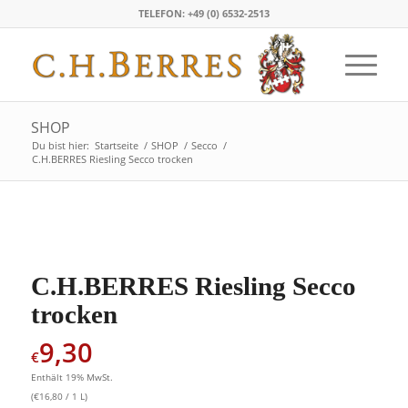
TELEFON: +49 (0) 6532-2513
SHOP
Du bist hier:
Startseite
/
SHOP
/
Secco
/
C.H.BERRES Riesling Secco trocken
C.H.BERRES Riesling Secco
trocken
9,30
€
Enthält 19% MwSt.
(
€
16,80
/ 1 L)