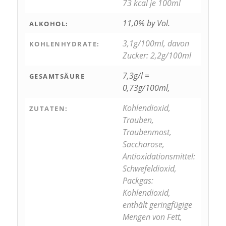
73 kcal je 100ml
11,0% by Vol.
ALKOHOL:
3,1g/100ml, davon
KOHLENHYDRATE:
Zucker: 2,2g/100ml
7,3g/l =
GESAMTSÄURE
0,73g/100ml,
Kohlendioxid,
ZUTATEN:
Trauben,
Traubenmost,
Saccharose,
Antioxidationsmittel:
Schwefeldioxid,
Packgas:
Kohlendioxid,
enthält geringfügige
Mengen von Fett,