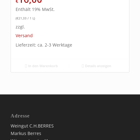
€
Enthält 19% MwSt.
(
€
21,33
/ 1 L)
zzgl.
Versand
Lieferzeit: ca. 2-3 Werktage
In den Warenkorb
Details anzeigen
Adresse
Weingut C.H.BERRES
Markus Berres