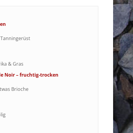
ken
 Tanningerüst
rika & Gras
 Noir – fruchtig-trocken
etwas Brioche
lig