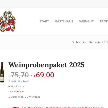
START
GÄSTEHAUS
WEINGUT
PROD
Du bist hier:
Startseite
/
SH
Weinprobenpaket 2025
75,70
69,00
Ursprünglicher
Aktueller
€
€
Preis
Preis
Enthält 19% MwSt.
war:
ist:
(
€
15,34
/ 1 L)
€75,70
€69,00.
zzgl.
Versand
Lieferzeit: ca. 2-3 Werktage