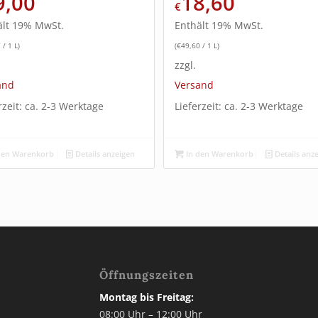
9,00
18,60
€
ält 19% MwSt.
Enthält 19% MwSt.
7
/ 1 L)
(
€
49,60
/ 1 L)
zzgl.
and
Versand
rzeit: ca. 2-3 Werktage
Lieferzeit: ca. 2-3 Werktage
den Warenkorb
Details anzeigen
In den Warenkorb
Details anz
Öffnungszeiten
Montag bis Freitag:
3
08:00 Uhr – 12:00 Uhr