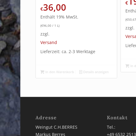
1
€
36,00
€
Enth
Enthält 19% MwSt.
(
€
50,6
(
€
96,00
/ 1 L)
zzgl.
zzgl.
Vers
Versand
Liefe
Lieferzeit: ca. 2-3 Werktage
In 
In den Warenkorb
Details anzeigen
Adresse
Kontakt
Weingut C.H.BERRES
Tel.:
Markus Berres
+49 6532 251