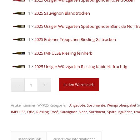
1 ×
2025 Ürziger Würzgarten Spätburgunder Rosé trocken
1 ×
2025 Sauvignon Blanc trocken
1 ×
2025 Ürziger Würzgarten Spätburgunder Blanc de Noir fr
1 ×
2025 Erdener Treppchen Riesling GL trocken
1 ×
2025 IMPULSE Riesling feinherb
1 ×
2025 Ürziger Würzgarten Riesling Kabinett fruchtig
In den Warenkorb
Artikelnummer:
WPP25
Kategorien:
Angebote
,
Sortimente
,
Weinprobenpaket
S
IMPULSE
,
QBA
,
Riesling
,
Rosé
,
Sauvignon Blanc
,
Sortiment
,
Spätburgunder
,
tro
Beschreibung
Zusätzliche Informationen