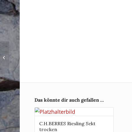
2025 Ürziger Würzgarten Riesling
Auslese*** edelsüß
Das könnte dir auch gefallen …
C.H.BERRES Riesling Sekt
trocken