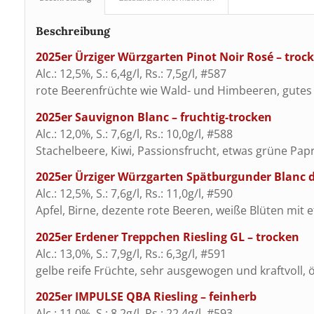
Beschreibung
2025er Ürziger Würzgarten Pinot Noir Rosé – troc
Alc.: 12,5%, S.: 6,4g/l, Rs.: 7,5g/l, #587
rote Beerenfrüchte wie Wald- und Himbeeren, gutes
2025er Sauvignon Blanc – fruchtig-trocken
Alc.: 12,0%, S.: 7,6g/l, Rs.: 10,0g/l, #588
Stachelbeere, Kiwi, Passionsfrucht, etwas grüne Pap
2025er Ürziger Würzgarten Spätburgunder Blanc de
Alc.: 12,5%, S.: 7,6g/l, Rs.: 11,0g/l, #590
Apfel, Birne, dezente rote Beeren, weiße Blüten mit 
2025er Erdener Treppchen Riesling GL – trocken
Alc.: 13,0%, S.: 7,9g/l, Rs.: 6,3g/l, #591
gelbe reife Früchte, sehr ausgewogen und kraftvoll, ö
2025er IMPULSE QBA Riesling – feinherb
Alc.: 11,0%, S.: 8,2g/l, Rs.: 22,4g/l, #593