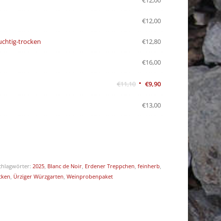
€
12,00
€
12,00
uchtig-trocken
€
12,80
€
16,00
€
11,10
€
9,90
€
13,00
chlagwörter:
2025
,
Blanc de Noir
,
Erdener Treppchen
,
feinherb
,
cken
,
Ürziger Würzgarten
,
Weinprobenpaket