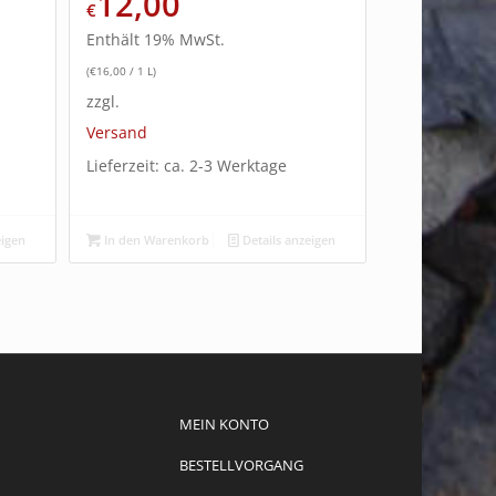
12,00
€
Enthält 19% MwSt.
(
€
16,00
/ 1 L)
zzgl.
Versand
Lieferzeit: ca. 2-3 Werktage
eigen
In den Warenkorb
Details anzeigen
MEIN KONTO
BESTELLVORGANG