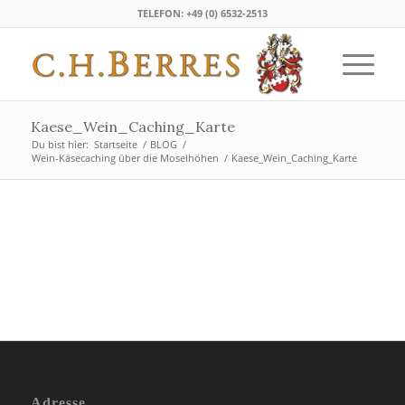
TELEFON: +49 (0) 6532-2513
Kaese_Wein_Caching_Karte
Du bist hier:
Startseite
/
BLOG
/
Wein-Käsecaching über die Moselhöhen
/
Kaese_Wein_Caching_Karte
Adresse