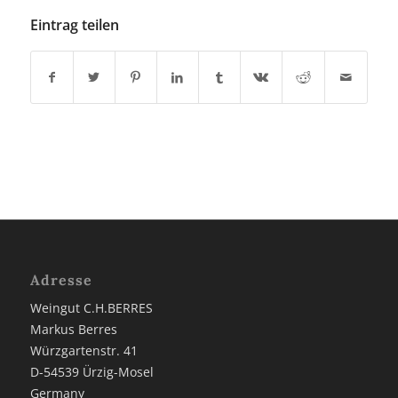
Eintrag teilen
Adresse
Weingut C.H.BERRES
Markus Berres
Würzgartenstr. 41
D-54539 Ürzig-Mosel
Germany