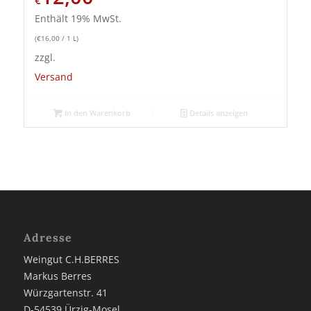
€
Enthält 19% MwSt.
(
€
16,00
/ 1 L)
zzgl.
Versand
In den Warenkorb
Details anzeigen
Adresse
Weingut C.H.BERRES
Markus Berres
Würzgartenstr. 41
D-54539 Ürzig-Mosel