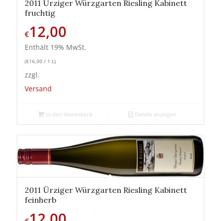
2011 Ürziger Würzgarten Riesling Kabinett
fruchtig
12,00
€
Enthält 19% MwSt.
(
€
16,00
/ 1 L)
zzgl.
Versand
In den Warenkorb
Details anzeigen
2011 Ürziger Würzgarten Riesling Kabinett
feinherb
12,00