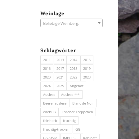
Weinlage
Beliebige Weinberg:
Schlagwörter
2011
2013
2014
2015
2016
2017
2018
2019
2020
2021
2022
2023
2024
2025
Angebot
Auslese
Auslese ***
Beerenauslese
Blanc de Noir
edelsüß
Erdener Treppchen
feinherb
fruchtig
fruchtig-trocken
GG
GG-Style
IMPULSE
Kabinett