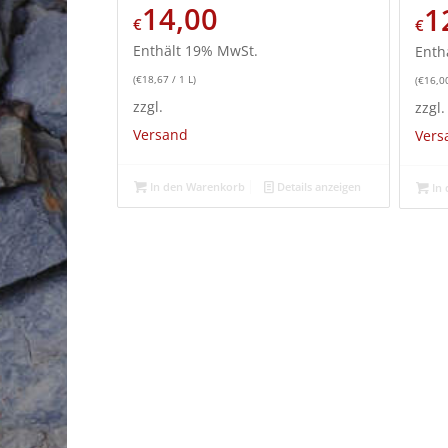
14,00
1
€
€
Enthält 19% MwSt.
Enth
(
€
18,67
/ 1 L)
(
€
16,0
zzgl.
zzgl.
Versand
Vers
In den Warenkorb
Details anzeigen
In 