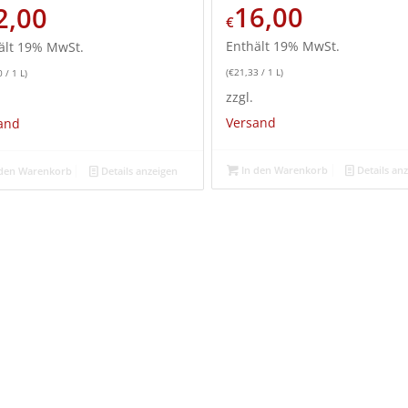
16,00
2,00
€
Enthält 19% MwSt.
ält 19% MwSt.
(
€
21,33
/ 1 L)
0
/ 1 L)
zzgl.
Versand
and
In den Warenkorb
Details an
den Warenkorb
Details anzeigen