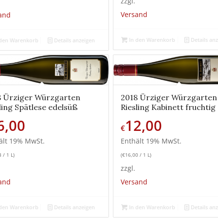
zzgl.
Versand
and
In den Warenkorb
Details an
den Warenkorb
Details anzeigen
8 Ürziger Würzgarten
2018 Ürziger Würzgarten
ling Spätlese edelsüß
Riesling Kabinett fruchtig
6,00
12,00
€
ält 19% MwSt.
Enthält 19% MwSt.
3
/ 1 L)
(
€
16,00
/ 1 L)
zzgl.
and
Versand
den Warenkorb
Details anzeigen
In den Warenkorb
Details an