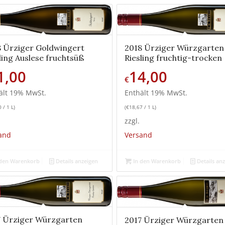
8 Ürziger Goldwingert
2018 Ürziger Würzgarten
ling Auslese fruchtsüß
Riesling fruchtig-trocken
1,00
14,00
€
ält 19% MwSt.
Enthält 19% MwSt.
0
/ 1 L)
(
€
18,67
/ 1 L)
zzgl.
and
Versand
den Warenkorb
Details anzeigen
In den Warenkorb
Details an
7 Ürziger Würzgarten
2017 Ürziger Würzgarten