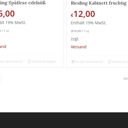
ling Spätlese edelsüß
Riesling Kabinett fruchtig
6,00
12,00
€
ält 19% MwSt.
Enthält 19% MwSt.
3
/ 1 L)
(
€
16,00
/ 1 L)
zzgl.
and
Versand
den Warenkorb
Details anzeigen
In den Warenkorb
Details an
Sei