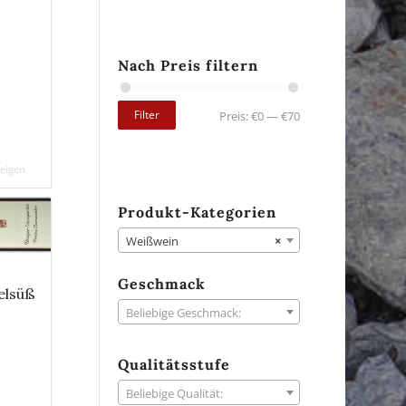
Nach Preis filtern
Filter
Preis:
€0
—
€70
zeigen
Produkt-Kategorien
Weißwein
×
Geschmack
elsüß
Beliebige Geschmack:
Qualitätsstufe
Beliebige Qualität: