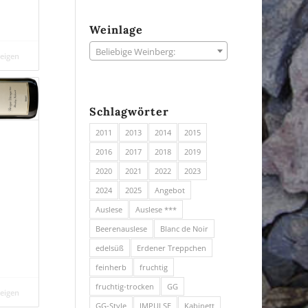
Weinlage
Beliebige Weinberg:
zeigen
Schlagwörter
2011
2013
2014
2015
2016
2017
2018
2019
2020
2021
2022
2023
2024
2025
Angebot
Auslese
Auslese ***
Beerenauslese
Blanc de Noir
edelsüß
Erdener Treppchen
feinherb
fruchtig
fruchtig-trocken
GG
zeigen
GG-Style
IMPULSE
Kabinett