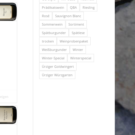
Prädikatswein
QBA
Riesling
Rosé
Sauvignon Blanc
Sommerwein
Sortiment
Spätburgunder
Spätlese
trocken
Weinprobenpaket
Weißburgunder
Winter
Winter-Special
Winterspecial
Ürziger Goldwingert
Ürziger Würzgarten
zeigen