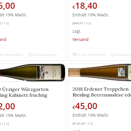
6,00
18,40
€
ält 19% MwSt.
Enthält 19% MwSt.
3
/ 1 L)
(
€
49,07
/ 1 L)
zzgl.
and
Versand
den Warenkorb
Details anzeigen
In den Warenkorb
Details an
2018 Erdener Treppchen
9 Ürziger Würzgarten
Riesling Beerenauslese ed
ling Kabinett fruchtig
45,00
2,00
€
Enthält 19% MwSt.
ält 19% MwSt.
(
€
120,00
/ 1 L)
0
/ 1 L)