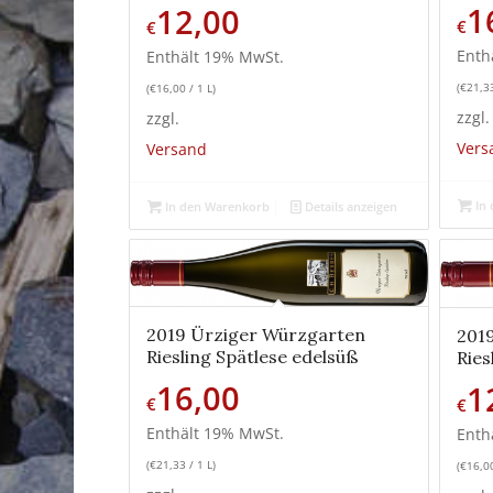
1
12,00
€
€
Enth
Enthält 19% MwSt.
(
€
21,3
(
€
16,00
/ 1 L)
zzgl.
zzgl.
Vers
Versand
In 
In den Warenkorb
Details anzeigen
2019 Ürziger Würzgarten
201
Riesling Spätlese edelsüß
Ries
16,00
1
€
€
Enthält 19% MwSt.
Enth
(
€
21,33
/ 1 L)
(
€
16,0