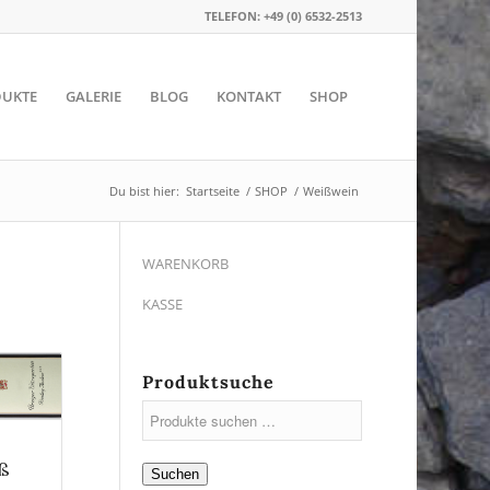
TELEFON: +49 (0) 6532-2513
UKTE
GALERIE
BLOG
KONTAKT
SHOP
Du bist hier:
Startseite
/
SHOP
/
Weißwein
WARENKORB
KASSE
Produktsuche
üß
Suchen