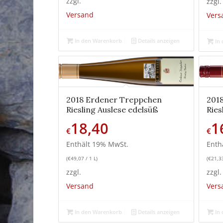
zzgl.
zzgl.
Versand
Vers
In den Warenkorb
Details anzeigen
In 
2018 Erdener Treppchen
201
Riesling Auslese edelsüß
Ries
18,40
1
€
€
Enthält 19% MwSt.
Enth
(
€
49,07
/ 1 L)
(
€
21,3
zzgl.
zzgl.
Versand
Vers
In den Warenkorb
Details anzeigen
In 