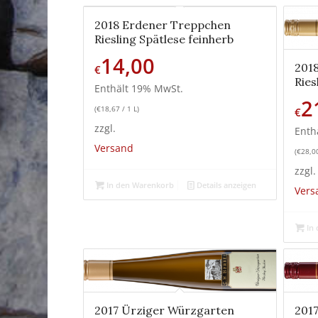
2018 Erdener Treppchen
Riesling Spätlese feinherb
14,00
201
€
Ries
Enthält 19% MwSt.
2
(
€
18,67
/ 1 L)
€
zzgl.
Enth
Versand
(
€
28,0
zzgl.
In den Warenkorb
Details anzeigen
Vers
In 
2017 Ürziger Würzgarten
201