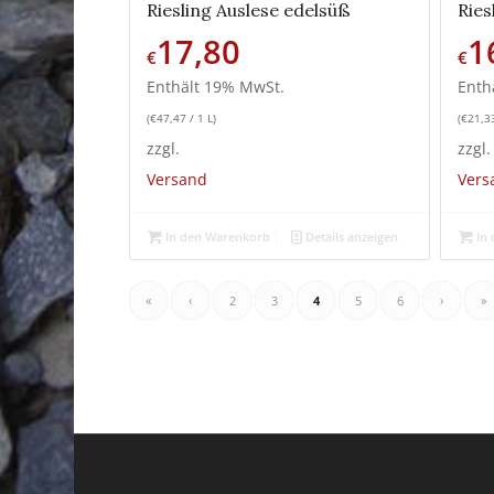
Riesling Auslese edelsüß
Ries
17,80
1
€
€
Enthält 19% MwSt.
Enth
(
€
47,47
/ 1 L)
(
€
21,3
zzgl.
zzgl.
Versand
Vers
In den Warenkorb
Details anzeigen
In 
«
‹
2
3
4
5
6
›
»