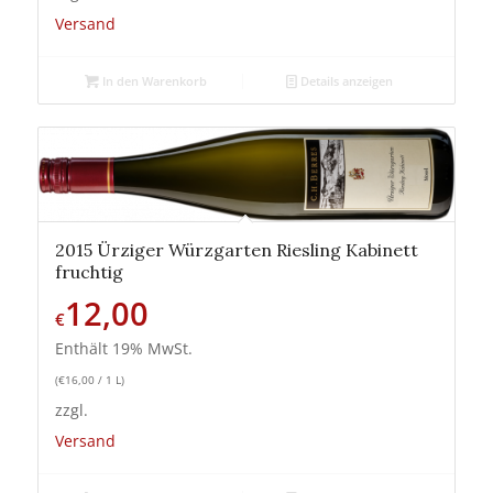
Versand
In den Warenkorb
Details anzeigen
2015 Ürziger Würzgarten Riesling Kabinett
fruchtig
12,00
€
Enthält 19% MwSt.
(
€
16,00
/ 1 L)
zzgl.
Versand