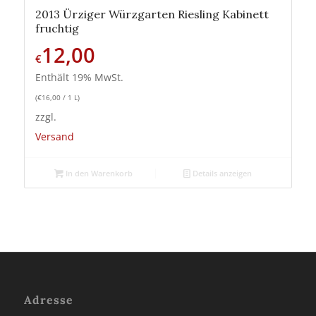
2013 Ürziger Würzgarten Riesling Kabinett
fruchtig
12,00
€
Enthält 19% MwSt.
(
€
16,00
/ 1 L)
zzgl.
Versand
In den Warenkorb
Details anzeigen
Adresse