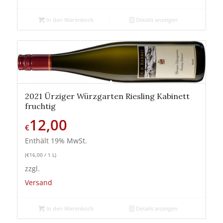
In den Warenkorb
Details anzeigen
2021 Ürziger Würzgarten Riesling Kabinett
fruchtig
12,00
€
Enthält 19% MwSt.
(
€
16,00
/ 1 L)
zzgl.
Versand
In den Warenkorb
Details anzeigen