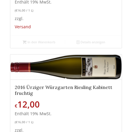
Enthält 19% MwSt.
(
€
16,00
/ 1 L)
zzgl.
Versand
In den Warenkorb
Details anzeigen
2016 Ürziger Würzgarten Riesling Kabinett
fruchtig
12,00
€
Enthält 19% MwSt.
(
€
16,00
/ 1 L)
zzgl.