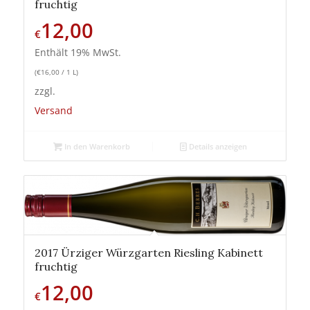
fruchtig
12,00
€
Enthält 19% MwSt.
(
€
16,00
/ 1 L)
zzgl.
Versand
In den Warenkorb
Details anzeigen
2017 Ürziger Würzgarten Riesling Kabinett
fruchtig
12,00
€