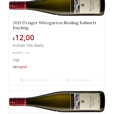
2011 Ürziger Würzgarten Riesling Kabinett
fruchtig
12,00
€
Enthält 19% MwSt.
(
€
16,00
/ 1 L)
zzgl.
Versand
In den Warenkorb
Details anzeigen