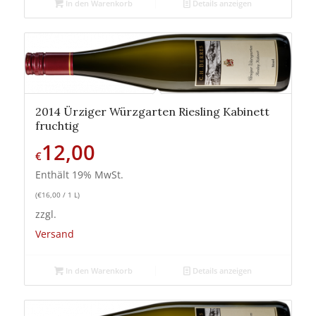
In den Warenkorb
Details anzeigen
2014 Ürziger Würzgarten Riesling Kabinett
fruchtig
12,00
€
Enthält 19% MwSt.
(
€
16,00
/ 1 L)
zzgl.
Versand
In den Warenkorb
Details anzeigen