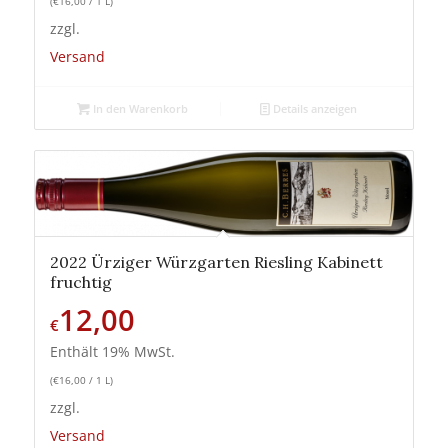
(
€
16,00
/ 1 L)
zzgl.
Versand
In den Warenkorb
Details anzeigen
2022 Ürziger Würzgarten Riesling Kabinett
fruchtig
12,00
€
Enthält 19% MwSt.
(
€
16,00
/ 1 L)
zzgl.
Versand