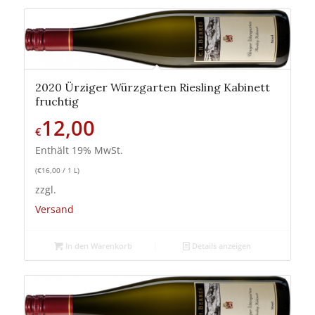
2020 Ürziger Würzgarten Riesling Kabinett
fruchtig
12,00
€
Enthält 19% MwSt.
(
€
16,00
/ 1 L)
zzgl.
Versand
In den Warenkorb
Details anzeigen