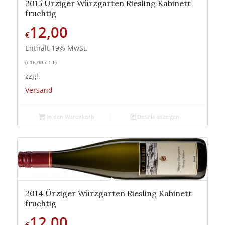
2015 Ürziger Würzgarten Riesling Kabinett
fruchtig
12,00
€
Enthält 19% MwSt.
(
€
16,00
/ 1 L)
zzgl.
Versand
In den Warenkorb
Details anzeigen
2014 Ürziger Würzgarten Riesling Kabinett
fruchtig
12,00