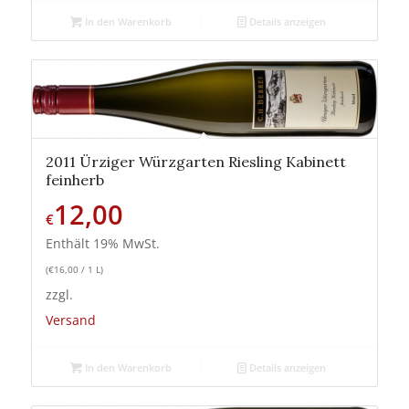
In den Warenkorb
Details anzeigen
2011 Ürziger Würzgarten Riesling Kabinett
feinherb
12,00
€
Enthält 19% MwSt.
(
€
16,00
/ 1 L)
zzgl.
Versand
In den Warenkorb
Details anzeigen