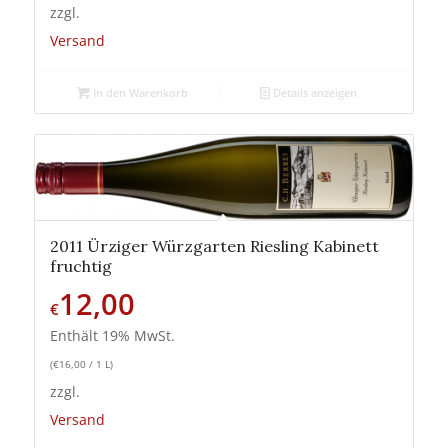
zzgl.
Versand
In den Warenkorb
Details anzeigen
2011 Ürziger Würzgarten Riesling Kabinett
fruchtig
12,00
€
Enthält 19% MwSt.
(
€
16,00
/ 1 L)
zzgl.
Versand