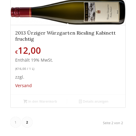
2013 Ürziger Würzgarten Riesling Kabinett
fruchtig
12,00
€
Enthält 19% MwSt.
(
€
16,00
/ 1 L)
zzgl.
Versand
In den Warenkorb
Details anzeigen
1
2
Seite 2 von 2