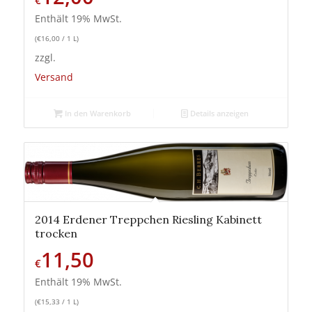
€
Enthält 19% MwSt.
(
€
16,00
/ 1 L)
zzgl.
Versand
In den Warenkorb
Details anzeigen
2014 Erdener Treppchen Riesling Kabinett
trocken
11,50
€
Enthält 19% MwSt.
(
€
15,33
/ 1 L)