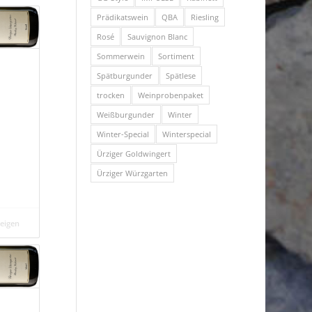
Prädikatswein
QBA
Riesling
Rosé
Sauvignon Blanc
Sommerwein
Sortiment
Spätburgunder
Spätlese
trocken
Weinprobenpaket
Weißburgunder
Winter
Winter-Special
Winterspecial
Ürziger Goldwingert
Ürziger Würzgarten
zeigen