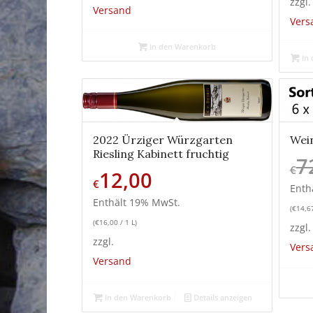
zzgl.
Versand
Vers
In den Warenkorb
In 
Wei
2022 Ürziger Würzgarten
Riesling Kabinett fruchtig
7
€
12,00
€
Enth
Enthält 19% MwSt.
(
€
14,6
(
€
16,00
/ 1 L)
zzgl.
zzgl.
Vers
Versand
In den Warenkorb
Details anzeigen