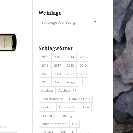
Weinlage
Beliebige Weinberg:
Schlagwörter
2011
2013
2014
2015
2016
2017
2018
2019
2020
2021
2022
2023
2024
2025
Angebot
Auslese
Auslese ***
Beerenauslese
Blanc de Noir
edelsüß
Erdener Treppchen
feinherb
fruchtig
fruchtig-trocken
GG
zeigen
GG-Style
IMPULSE
Kabinett