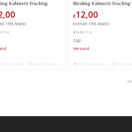
ling Kabinett fruchtig
Riesling Kabinett fruchtig
2,00
12,00
€
ält 19% MwSt.
Enthält 19% MwSt.
0
/ 1 L)
(
€
16,00
/ 1 L)
zzgl.
and
Versand
den Warenkorb
Details anzeigen
In den Warenkorb
Details an
Sei