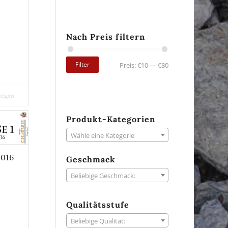
Nach Preis filtern
Filter
Preis:
€10
—
€80
zeigen
Produkt-Kategorien
Wähle eine Kategorie
2016
Geschmack
Beliebige Geschmack:
Qualitätsstufe
Beliebige Qualität: