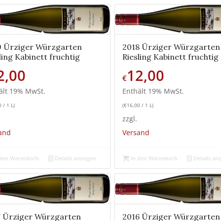
9 Ürziger Würzgarten
2018 Ürziger Würzgarten
ling Kabinett fruchtig
Riesling Kabinett fruchtig
2,00
12,00
€
ält 19% MwSt.
Enthält 19% MwSt.
0
/ 1 L)
(
€
16,00
/ 1 L)
zzgl.
and
Versand
den Warenkorb
Details anzeigen
In den Warenkorb
Details an
7 Ürziger Würzgarten
2016 Ürziger Würzgarten