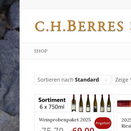
SHOP
Sortieren nach
Standard
Zeige
Weinprobenpaket 2025
202
Angebot!
Ries
75,70
69,00
Ursprünglicher
Aktueller