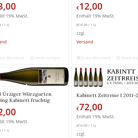
3,00
12,00
€
ält 19% MwSt.
Enthält 19% MwSt.
4
/ 1 L)
(
€
16,00
/ 1 L)
zzgl.
and
Versand
den Warenkorb
Details anzeigen
In den Warenkorb
Details an
3 Ürziger Würzgarten
Kabinett Zeitreise I 2011-
ling Kabinett fruchtig
72,00
€
2,00
Enthält 19% MwSt.
ält 19% MwSt.
(
€
16,00
/ 1 L)
0
/ 1 L)
zzgl.