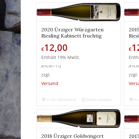
2020 Ürziger Würzgarten
201
Riesling Kabinett fruchtig
Ries
12,00
1
€
€
Enthält 19% MwSt.
Enth
(
€
16,00
/ 1 L)
(
€
16,0
zzgl.
zzgl.
Versand
Vers
In den Warenkorb
Details anzeigen
In 
2018 Ürziger Goldwingert
201