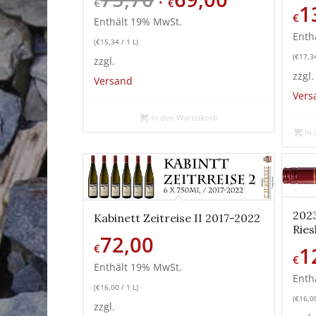
€
€
1
Preis
Preis
€
Enthält 19% MwSt.
war:
ist:
Enth
(
€
15,34
/ 1 L)
€75,70
€69,00.
(
€
17,3
zzgl.
zzgl.
Versand
Vers
In den Warenkorb
In 
202
Kabinett Zeitreise II 2017-2022
Ries
72,00
€
1
€
Enthält 19% MwSt.
Enth
(
€
16,00
/ 1 L)
(
€
16,0
zzgl.