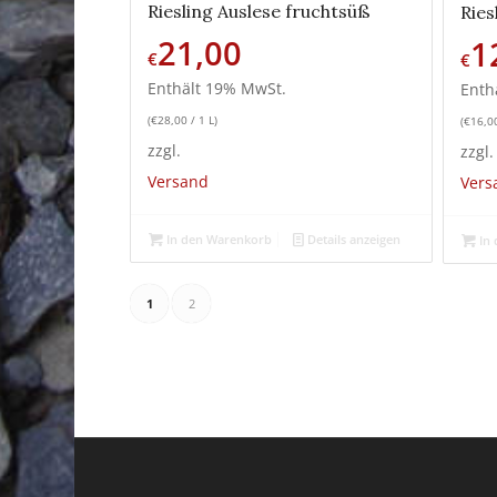
Riesling Auslese fruchtsüß
Ries
21,00
1
€
€
Enthält 19% MwSt.
Enth
(
€
28,00
/ 1 L)
(
€
16,0
zzgl.
zzgl.
Versand
Vers
In den Warenkorb
Details anzeigen
In 
1
2