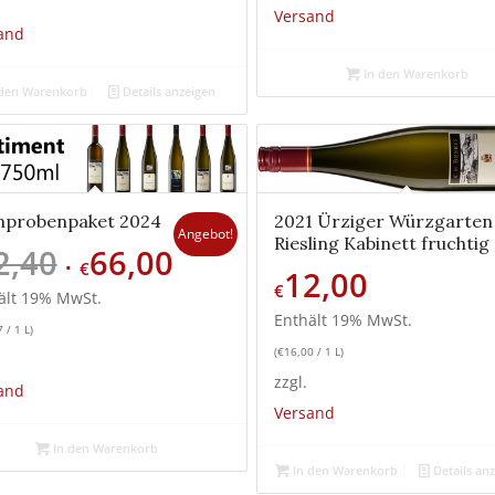
Versand
and
In den Warenkorb
den Warenkorb
Details anzeigen
nprobenpaket 2024
2021 Ürziger Würzgarten
Angebot!
Riesling Kabinett fruchtig
2,40
66,00
Ursprünglicher
Aktueller
€
12,00
Preis
Preis
€
ält 19% MwSt.
war:
ist:
Enthält 19% MwSt.
7
/ 1 L)
€72,40
€66,00.
(
€
16,00
/ 1 L)
zzgl.
and
Versand
In den Warenkorb
In den Warenkorb
Details an