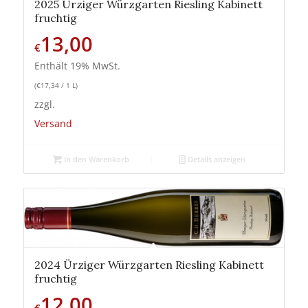
2025 Ürziger Würzgarten Riesling Kabinett
fruchtig
13,00
€
Enthält 19% MwSt.
(
€
17,34
/ 1 L)
zzgl.
Versand
In den Warenkorb
Details anzeigen
2024 Ürziger Würzgarten Riesling Kabinett
fruchtig
12,00