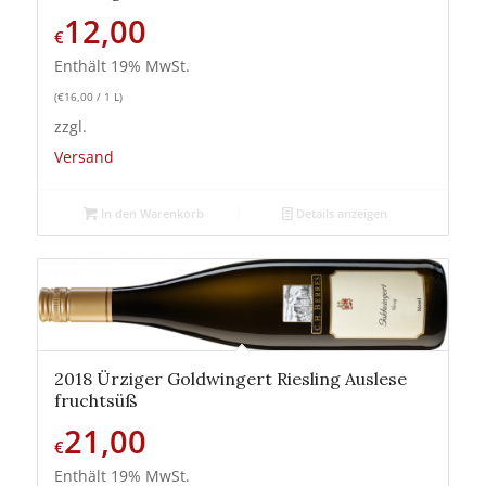
12,00
€
Enthält 19% MwSt.
(
€
16,00
/ 1 L)
zzgl.
Versand
In den Warenkorb
Details anzeigen
2018 Ürziger Goldwingert Riesling Auslese
fruchtsüß
21,00
€
Enthält 19% MwSt.