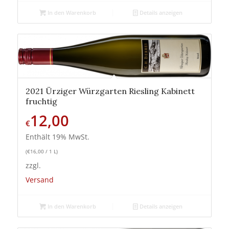
In den Warenkorb
Details anzeigen
2021 Ürziger Würzgarten Riesling Kabinett
fruchtig
12,00
€
Enthält 19% MwSt.
(
€
16,00
/ 1 L)
zzgl.
Versand
In den Warenkorb
Details anzeigen