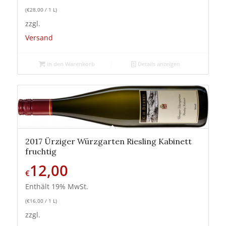
(
€
28,00
/ 1 L)
zzgl.
Versand
In den Warenkorb
Details anzeigen
2017 Ürziger Würzgarten Riesling Kabinett
fruchtig
12,00
€
Enthält 19% MwSt.
(
€
16,00
/ 1 L)
zzgl.