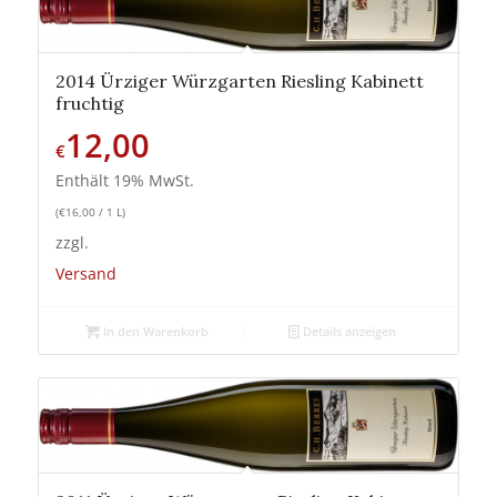
2014 Ürziger Würzgarten Riesling Kabinett
fruchtig
12,00
€
Enthält 19% MwSt.
(
€
16,00
/ 1 L)
zzgl.
Versand
In den Warenkorb
Details anzeigen