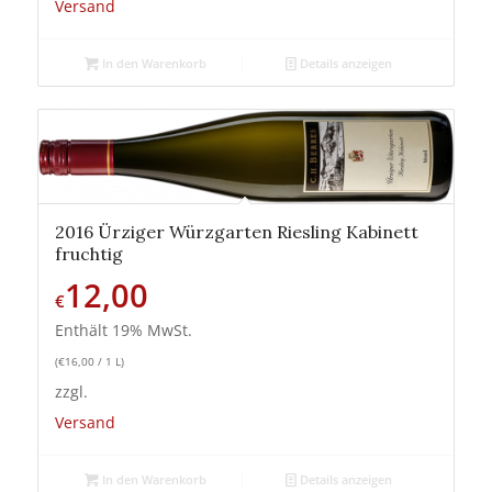
Versand
In den Warenkorb
Details anzeigen
2016 Ürziger Würzgarten Riesling Kabinett
fruchtig
12,00
€
Enthält 19% MwSt.
(
€
16,00
/ 1 L)
zzgl.
Versand
In den Warenkorb
Details anzeigen