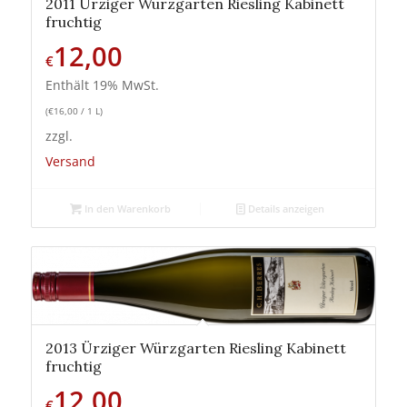
2011 Ürziger Würzgarten Riesling Kabinett
fruchtig
12,00
€
Enthält 19% MwSt.
(
€
16,00
/ 1 L)
zzgl.
Versand
In den Warenkorb
Details anzeigen
2013 Ürziger Würzgarten Riesling Kabinett
fruchtig
12,00
€