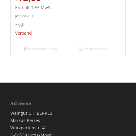
Enthält 19% MwSt.
(
€
16,00
/ 1 L)
zzgl.
Versand
In den Warenkorb
Details anzeigen
Adresse
Weingut C.H.BERRES
Markus Berres
Würzgartenstr. 41
D-54539 Ürzig-Mosel