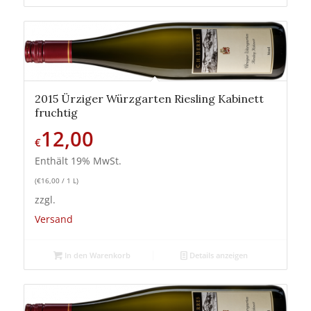
2015 Ürziger Würzgarten Riesling Kabinett
fruchtig
12,00
€
Enthält 19% MwSt.
(
€
16,00
/ 1 L)
zzgl.
Versand
In den Warenkorb
Details anzeigen