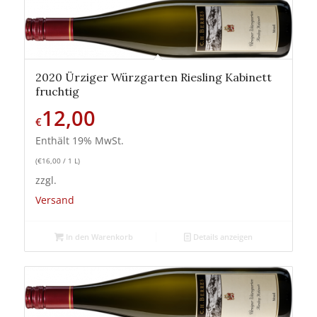
2020 Ürziger Würzgarten Riesling Kabinett
fruchtig
12,00
€
Enthält 19% MwSt.
(
€
16,00
/ 1 L)
zzgl.
Versand
In den Warenkorb
Details anzeigen