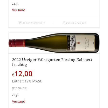
zzgl.
Versand
In den Warenkorb
Details anzeigen
2022 Ürziger Würzgarten Riesling Kabinett
fruchtig
12,00
€
Enthält 19% MwSt.
(
€
16,00
/ 1 L)
zzgl.
Versand