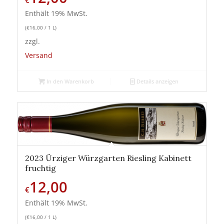
€
Enthält 19% MwSt.
(
€
16,00
/ 1 L)
zzgl.
Versand
In den Warenkorb
Details anzeigen
2023 Ürziger Würzgarten Riesling Kabinett
fruchtig
12,00
€
Enthält 19% MwSt.
(
€
16,00
/ 1 L)