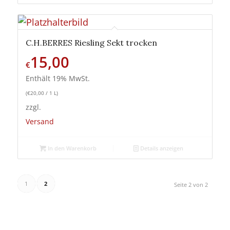
C.H.BERRES Riesling Sekt trocken
15,00
€
Enthält 19% MwSt.
(
€
20,00
/ 1 L)
zzgl.
Versand
In den Warenkorb
Details anzeigen
1
2
Seite 2 von 2