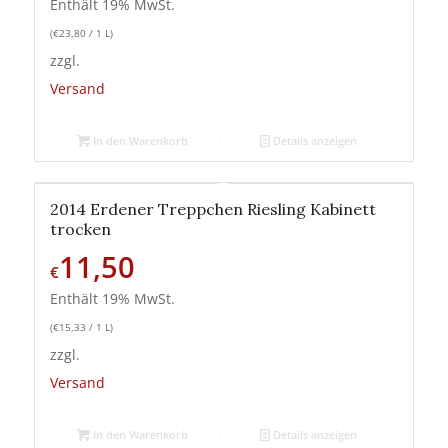
Enthält 19% MwSt.
(
€
23,80
/ 1 L)
zzgl.
Versand
In den Warenkorb
Details anzeigen
2014 Erdener Treppchen Riesling Kabinett
trocken
11,50
€
Enthält 19% MwSt.
(
€
15,33
/ 1 L)
zzgl.
Versand
In den Warenkorb
Details anzeigen