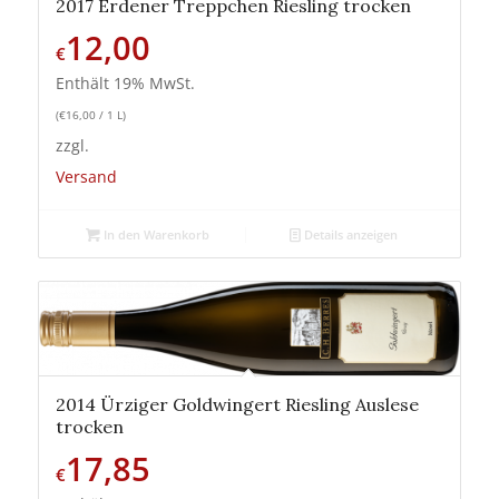
2017 Erdener Treppchen Riesling trocken
12,00
€
Enthält 19% MwSt.
(
€
16,00
/ 1 L)
zzgl.
Versand
In den Warenkorb
Details anzeigen
2014 Ürziger Goldwingert Riesling Auslese
trocken
17,85
€